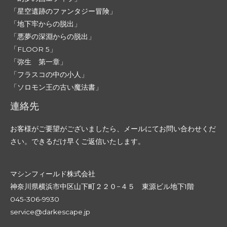
「星空遺跡のファンタジー冒険」
「地下牢からの脱出」
「悪夢の深淵からの脱出」
「FLOOR 5」
「弥生 第一章」
「フラスコの中の小人」
「ソロモン王の古い魔法書」
連絡先
お客様がご要望がございましたら、メールにてお問い合わせくだ
さい。できるだけ早くご返信いたします。
マシンフィールド株式会社
神奈川県横浜市中区山下町２２０−４５ 東源ビル地下1階
045-306-9930
service@darkescape.jp​