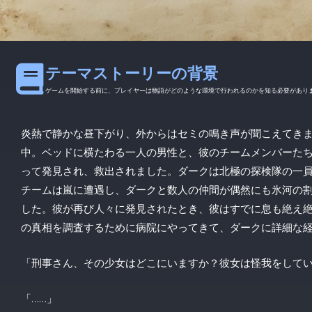
テーマストーリーの背景
ゲームを開始する前に、プレイヤーは物語がどのような環境で行われるのかを知る必要があり
炎熱で静かな昼下がり、外からはセミの鳴き声が聞こえてき
中。ベッドに横たわる一人の男性と、彼のチームメンバーた
って発見され、救出されました。ダークは北極の探検隊の一
チームは嵐に遭遇し、ダークと数人の仲間が偶然にも氷河の
した。彼が再び人々に発見されたとき、彼はすでに息も絶え
の真相を調査するために病院にやってきて、ダークに詳細な
「刑事さん、その少女はどこにいますか？彼女は怪我をして
「……」