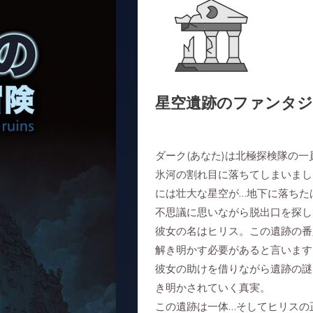
星空遺跡のファンタジ
ダーク(あなた)は北極探検隊の
氷河の割れ目に落ちてしまいまし
には壮大な星空が…地下に落ちた
不思議に思いながら脱出口を探し
彼女の名はヒリス。この遺跡の番
解き明かす必要があると言います
彼女の助けを借りながら遺跡の謎
き明かされていく真実。
この遺跡は一体…そしてヒリスの