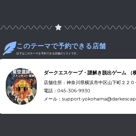
このテーマで予約できる店舗
以下はこのテーマを予約できる店舗のリストです。
ダークエスケープ・謎解き脱出ゲーム （
店舗住所：神奈川県横浜市中区山下町２２０
電話：045-306-9930
メール：support-yokohama@darkescape