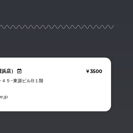
横浜店）
￥3500
−４５−東源ビルB１階
.jp