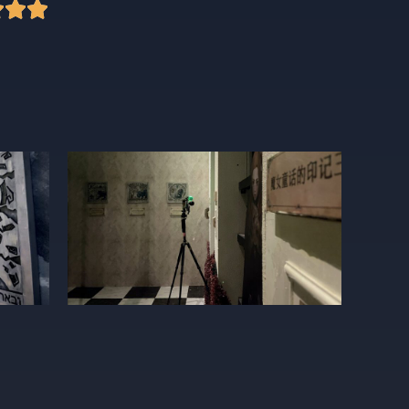


