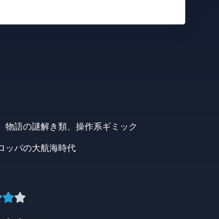
。
、物語の謎解き類、操作系ギミック
ロッパの大航海時代


