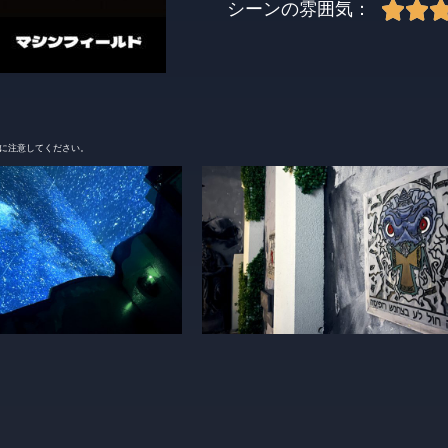


シーンの雰囲気：
とに注意してください。