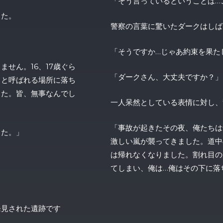
「そう言っているということは…
した。
警察の言葉に驚いたダークはしば
「そうですか…じゃあ約束を果た
せん。16、17歳ぐら
「ダークさん、大丈夫ですか？」
」と呼ばれる場所に落ち
した。皆、無事なんでし
一人呆然としている表情に対し、
「事故が起きたその夜、俺たちは
した。」
激しい嵐が襲ってきました。道中
は帰れなくなりました。割れ目の
てしまい、俺は…俺はその下に落
発見された遺跡です