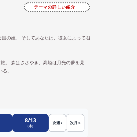
テーマの詳しい紹介
公国の姫。 そしてあなたは、彼女によって召
旅。 森はささやき、高塔は月光の夢を見
いる。
8/13
次週 ›
次月 »
(木)