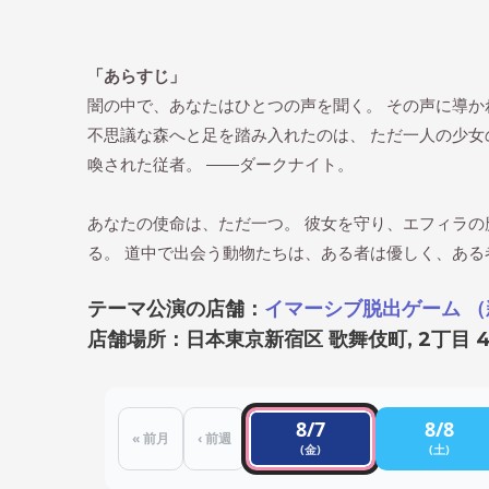
「あらすじ」
闇の中で、あなたはひとつの声を聞く。 その声に導
不思議な森へと足を踏み入れたのは、 ただ一人の少女
喚された従者。 ――ダークナイト。
あなたの使命は、ただ一つ。 彼女を守り、エフィラの
る。 道中で出会う動物たちは、ある者は優しく、ある
テーマ公演の店舗：
イマーシブ脱出ゲーム 
店舗場所：日本東京新宿区 歌舞伎町, 2丁目 4
8/7
8/8
« 前月
‹ 前週
(金)
(土)