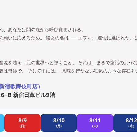
かれ、あなたは闇の底から呼び覚まされる。
の願いに応えるため。 彼女の名は――エフィ。 運命に選ばれた、
魔境を越え、元の世界へと導くこと。 それは、まるで童話のような
者は奇妙で、 そして中には……意味を持たない狂気のような存在も
（新宿歌舞伎町店）
6−8 新宿日章ビル9階
8/9
8/10
8/11
8/12
(日)
(月)
(火)
(水)