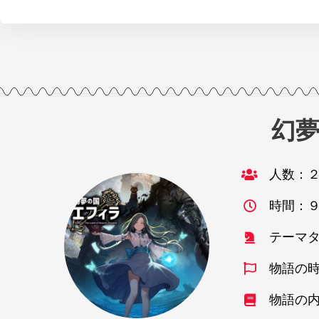
幻
人数：
時間：
テーマ
物語の
物語の