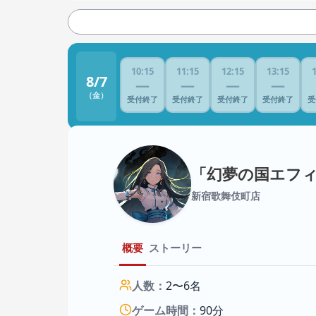
10:15
11:15
12:15
13:15
8/7
—
—
—
—
（金）
受付終了
受付終了
受付終了
受付終了
受
「幻夢の国エフ
新宿歌舞伎町店
概要
ストーリー
人数：
2〜6名
ゲーム時間：
90分