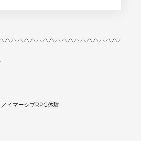
ム
／イマーシブRPG体験