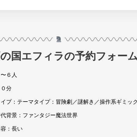
夢の国エフィラの予約フォー
２〜６人
９０分
タイプ：テーマタイプ：冒険劇／謎解き／操作系ギミック
時代背景：ファンタジー魔法世界
内容：長い