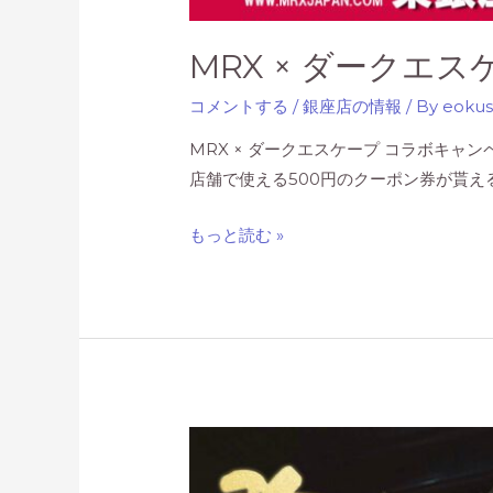
MRX × ダークエ
コメントする
/
銀座店の情報
/ By
eoku
MRX × ダークエスケープ コラボキャン
店舗で使える500円のクーポン券が貰え
MRX
もっと読む »
×
ダ
ー
ク
エ
ス
ケ
ー