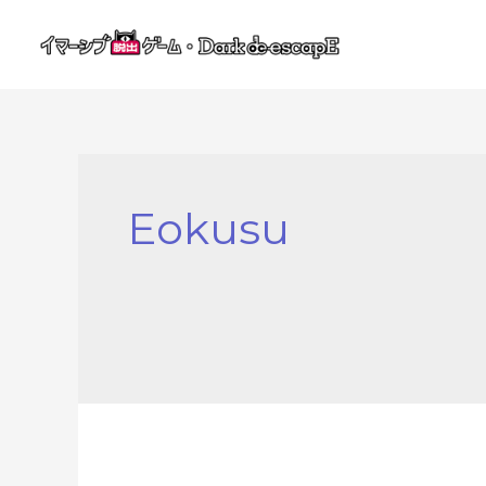
内
容
を
ス
キ
ッ
プ
Eokusu