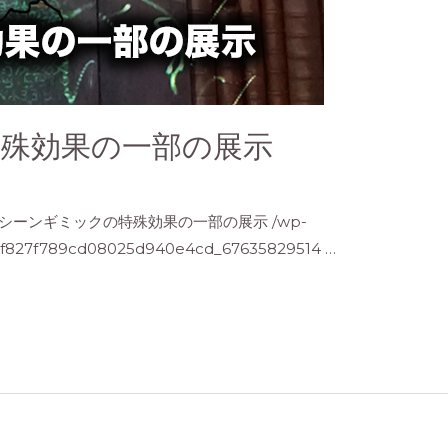
殊効果の一部の展示
シーンギミックの特殊効果の一部の展示 /wp-
03f827f789cd08025d940e4cd_67635829514 …