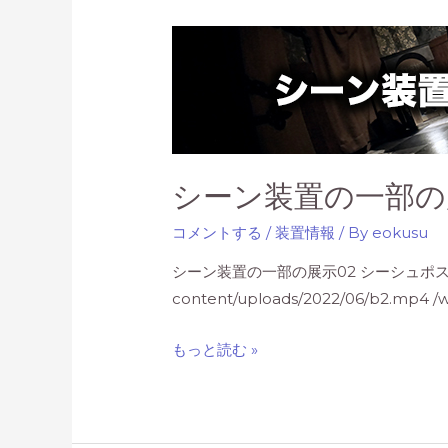
ク
の
特
殊
効
果
の
シーン装置の一部の
一
部
コメントする
/
装置情報
/ By
eokusu
の
シーン装置の一部の展示02 シーシュポスの長い夢の
展
content/uploads/2022/06/b2.mp4 /
示
シ
もっと読む »
ー
ン
装