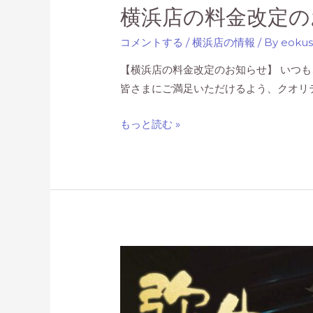
横浜店の料金改定の
コメントする
/
横浜店の情報
/ By
eoku
【横浜店の料金改定のお知らせ】 いつも
皆さまにご満足いただけるよう、クオリ
横
もっと読む »
浜
店
の
料
金
改
定
の
お
知