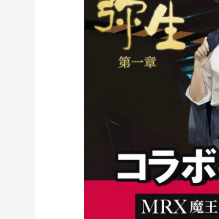
プ
コ
ラ
ボ
キ
ャ
ン
ペ
ー
ン
開
始！