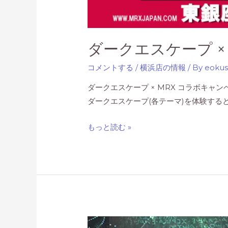
ダークエスケープ ×
コメントする
/
横浜店の情報
/ By
eoku
ダークエスケープ × MRX コラボキャ
ダークエスケープ(各テーマ)を体験すると
ダ
もっと読む »
ー
ク
エ
ス
ケ
ー
プ