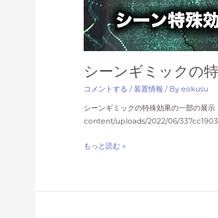
×
MRX
コ
ラ
ボ
シーンギミックの特
キ
ャ
コメントする
/
装置情報
/ By
eokusu
ン
シーンギミックの特殊効果の一部の展示 
ペ
content/uploads/2022/06/337cc19
ー
ン
シ
もっと読む »
ー
ン
ギ
ミ
ッ