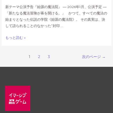
新テーマ公演予告『始源の魔法院』 ― 2026年1月、公演予定 ―
「新たなる魔法冒険が幕を開ける。」 かつて、すべての魔法の
始まりとなった伝説の学院《始源の魔法院》。 その真実は、決
して語られることのなかった”封印 …
新
もっと読む »
テ
ー
投
マ
1
2
3
次のページ
→
稿
公
の
演
ペ
予
ー
告
ジ
送
り