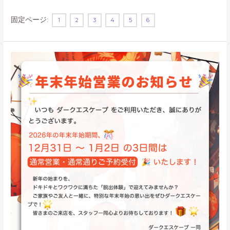
舞
伎
固定ページ:
1
2
3
4
5
6
町
に
誕
生
す
る“完
全
イ
マ
ー
シ
ブ
型
RPG
脱
出”——