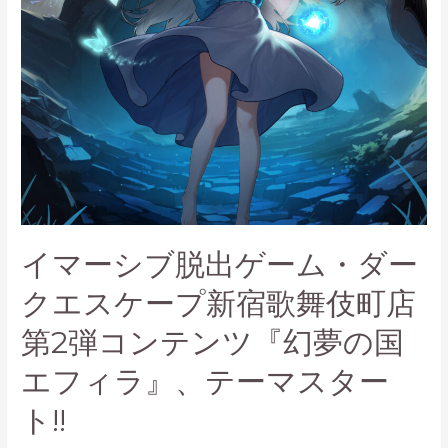
者
向
け
新
作
「FLOOR5
―WellBeing
AI
シ
ス
イマーシブ脱出ゲーム・ダー
テ
ム
クエスケープ新宿歌舞伎町店
―」
第2弾コンテンツ『幻夢の国
8
月
エフィラ』、テーマスター
1
日
ト!!
予