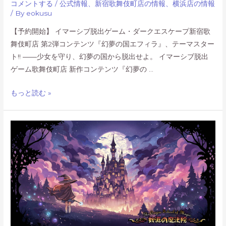
コメントする
/
公式情報
、
新宿歌舞伎町店の情報
、
横浜店の情報
約
/ By
eokusu
開
【予約開始】 イマーシブ脱出ゲーム・ダークエスケープ新宿歌
始！
舞伎町店 第2弾コンテンツ『幻夢の国エフィラ』、テーマスター
ト!! ――少女を守り、幻夢の国から脱出せよ。 イマーシブ脱出
ゲーム歌舞伎町店 新作コンテンツ『幻夢の …
イ
もっと読む »
マ
ー
シ
ブ
脱
出
ゲ
ー
ム・
ダ