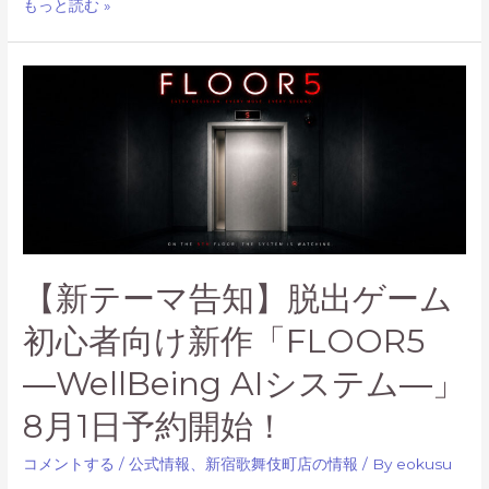
【販
もっと読む »
売
中】
『映
画
ち
い
か
わ』
謎
解
【新テーマ告知】脱出ゲーム
き
初心者向け新作「FLOOR5
キ
ッ
―WellBeing AIシステム―」
ト、
当
8月1日予約開始！
社
コメントする
/
公式情報
、
新宿歌舞伎町店の情報
/ By
eokusu
3