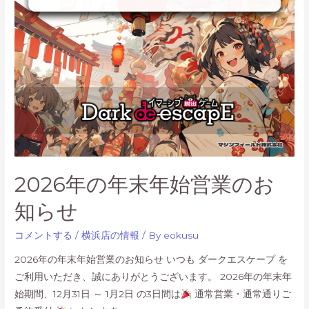
第
一
弾
テ
ー
マ
「始
源
の
魔
2026年の年末年始営業のお
法
院」
知らせ
3/1（日）
よ
コメントする
/
横浜店の情報
/ By
eokusu
り
2026年の年末年始営業のお知らせ いつも ダークエスケープ を
予
ご利用いただき、誠にありがとうございます。 2026年の年末年
約
始期間、12月31日 ～ 1月2日 の3日間は
通常営業・通常通りご
ス