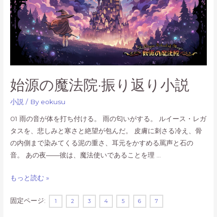
の
ト!!
歴
史
始源の魔法院·振り返り小説
小説
/ By
eokusu
01 雨の音が体を打ち付ける。 雨の匂いがする。 ルイース・レガ
タスを、悲しみと寒さと絶望が包んだ。 皮膚に刺さる冷え、骨
の内側まで染みてくる泥の重さ、耳元をかすめる罵声と石の
音。 あの夜――彼は、魔法使いであることを理 …
始
もっと読む »
源
固定ページ:
1
2
3
4
5
6
7
の
魔