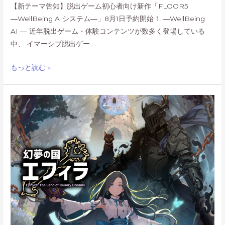
店
【新テーマ告知】脱出ゲーム初心者向け新作「FLOOR5
舗
―WellBeing AIシステム―」8月1日予約開始！ ―WellBeing
に
AI ― 近年脱出ゲーム・体験コンテンツが数多く登場している
て
中、 イマーシブ脱出ゲー …
取
り
【新
もっと読む »
扱
テ
い
ー
開
マ
始！
告
知】
脱
出
ゲ
ー
ム
初
心