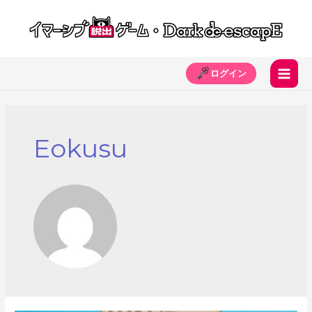
内
容
を
ス
ログイン
キ
Main
ッ
Men
プ
Eokusu