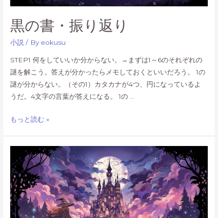
ー
ク
黒の書・振り返り
エ
ス
小説
/ By
eokusu
ケ
STEP1 何をしていいか分からない。→まずは1～6のそれぞれの
ー
謎を解こう。答えが分かったらメモしておくといいだろう。 1の
プ
謎が分からない。（その1）カタカナが4つ、円になっているよ
新
うだ。4文字の言葉が答えになる。 1の …
宿
歌
黒
もっと読む »
舞
の
伎
書・
町
振
店
り
第
返
2
り
弾
コ