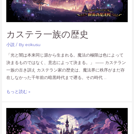
ン
テ
ン
ツ
カステラ一族の歴史
『幻
夢
小説
/ By
eokusu
の
「光と闇は本来同じ源から生まれる。魔法の極限は色によって
国
決まるものではなく、意志によって決まる。」 —— カステラン
エ
一族の古き訓え カステラン家の歴史は、魔法界に秩序がまだ存
フ
在しなかった千年前の暗黒時代まで遡る。その時代 …
ィ
ラ』、
カ
もっと読む »
テ
ス
ー
テ
マ
ラ
ス
一
タ
族
ー