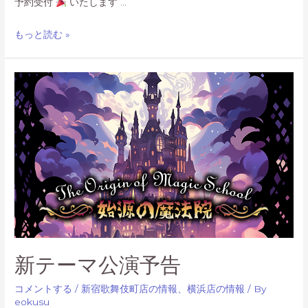
予約受付
いたします …
タ
ー
2026
もっと読む »
ト
年
の
年
末
年
始
営
業
の
お
知
ら
せ
新テーマ公演予告
コメントする
/
新宿歌舞伎町店の情報
、
横浜店の情報
/ By
eokusu