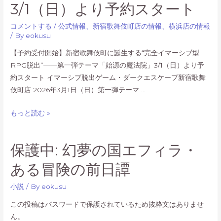
3/1（日）より予約スタート
コメントする
/
公式情報
、
新宿歌舞伎町店の情報
、
横浜店の情報
/ By
eokusu
【予約受付開始】新宿歌舞伎町に誕生する“完全イマーシブ型
RPG脱出”——第一弾テーマ「始源の魔法院」3/1（日）より予
約スタート イマーシブ脱出ゲーム・ダークエスケープ新宿歌舞
伎町店 2026年3月1日（日）第一弾テーマ …
【予
もっと読む »
約
受
保護中: 幻夢の国エフィラ・
付
開
ある冒険の前日譚
始】
新
小説
/ By
eokusu
宿
この投稿はパスワードで保護されているため抜粋文はありませ
歌
ん。